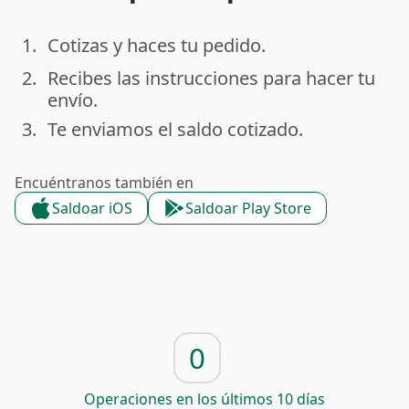
1.
Cotizas y haces tu pedido.
done
2.
Recibes las instrucciones para hacer tu
done
envío.
3.
Te enviamos el saldo cotizado.
done
Encuéntranos también en
Saldoar iOS
Saldoar Play Store
0
Operaciones en los últimos 10 días