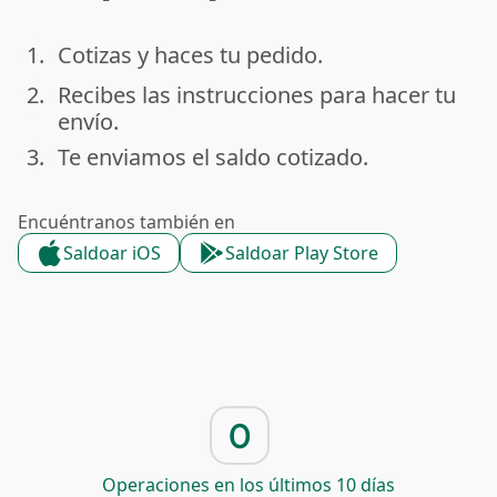
1.
Cotizas y haces tu pedido.
done
2.
Recibes las instrucciones para hacer tu
done
envío.
3.
Te enviamos el saldo cotizado.
done
Encuéntranos también en
Saldoar iOS
Saldoar Play Store
0
Operaciones en los últimos 10 días