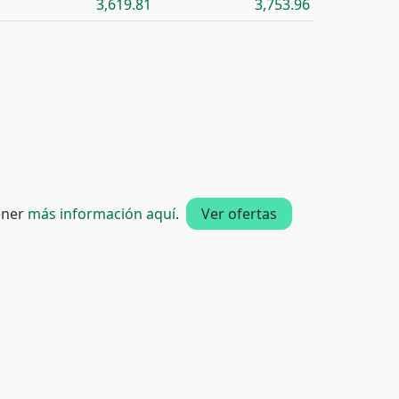
3,619.81
3,753.96
tener
más información aquí
.
Ver ofertas