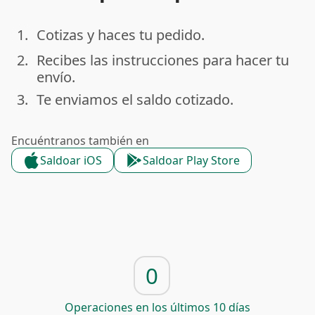
1.
Cotizas y haces tu pedido.
done
2.
Recibes las instrucciones para hacer tu
done
envío.
3.
Te enviamos el saldo cotizado.
done
Encuéntranos también en
Saldoar iOS
Saldoar Play Store
0
Operaciones en los últimos 10 días