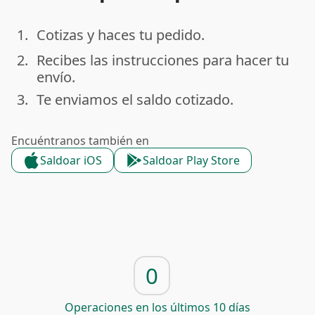
1.
Cotizas y haces tu pedido.
done
2.
Recibes las instrucciones para hacer tu
done
envío.
3.
Te enviamos el saldo cotizado.
done
Encuéntranos también en
Saldoar iOS
Saldoar Play Store
0
Operaciones en los últimos 10 días