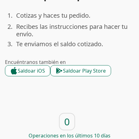
1.
Cotizas y haces tu pedido.
done
2.
Recibes las instrucciones para hacer tu
done
envío.
3.
Te enviamos el saldo cotizado.
done
Encuéntranos también en
Saldoar iOS
Saldoar Play Store
0
Operaciones en los últimos 10 días