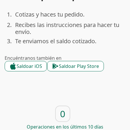
1.
Cotizas y haces tu pedido.
done
2.
Recibes las instrucciones para hacer tu
done
envío.
3.
Te enviamos el saldo cotizado.
done
Encuéntranos también en
Saldoar iOS
Saldoar Play Store
0
Operaciones en los últimos 10 días