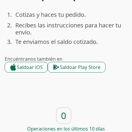
1.
Cotizas y haces tu pedido.
done
2.
Recibes las instrucciones para hacer tu
done
envío.
3.
Te enviamos el saldo cotizado.
done
Encuéntranos también en
Saldoar iOS
Saldoar Play Store
0
Operaciones en los últimos 10 días