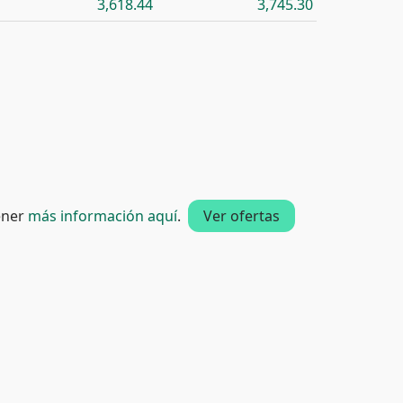
3,618.44
3,745.30
tener
más información aquí
.
Ver ofertas