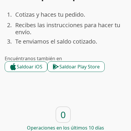
1.
Cotizas y haces tu pedido.
done
2.
Recibes las instrucciones para hacer tu
done
envío.
3.
Te enviamos el saldo cotizado.
done
Encuéntranos también en
Saldoar iOS
Saldoar Play Store
0
Operaciones en los últimos 10 días