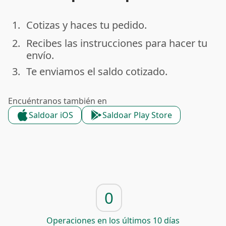
1.
Cotizas y haces tu pedido.
done
2.
Recibes las instrucciones para hacer tu
done
envío.
3.
Te enviamos el saldo cotizado.
done
Encuéntranos también en
Saldoar iOS
Saldoar Play Store
0
Operaciones en los últimos 10 días