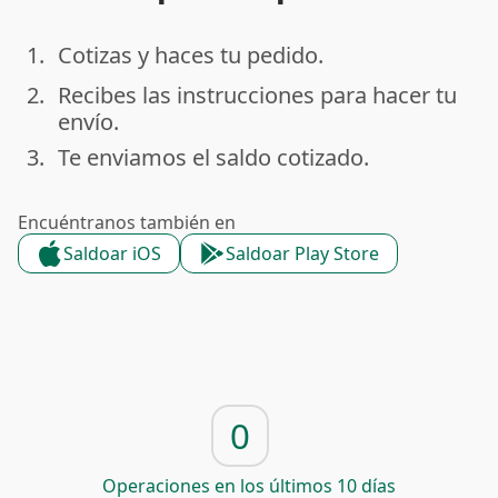
1.
Cotizas y haces tu pedido.
done
2.
Recibes las instrucciones para hacer tu
done
envío.
3.
Te enviamos el saldo cotizado.
done
Encuéntranos también en
Saldoar iOS
Saldoar Play Store
0
Operaciones en los últimos 10 días