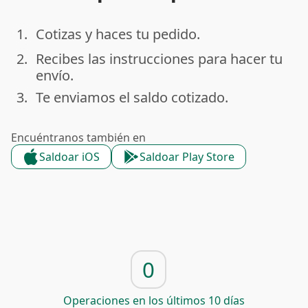
1.
Cotizas y haces tu pedido.
done
2.
Recibes las instrucciones para hacer tu
done
envío.
3.
Te enviamos el saldo cotizado.
done
Encuéntranos también en
Saldoar iOS
Saldoar Play Store
0
Operaciones en los últimos 10 días