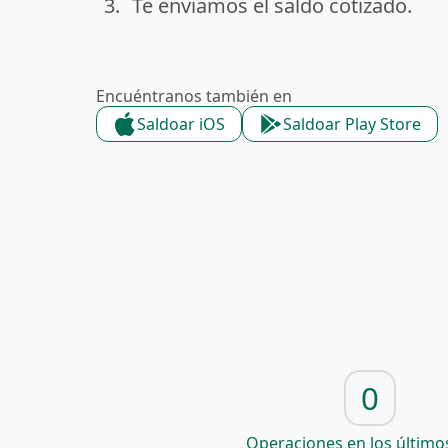
3.
Te enviamos el saldo cotizado.
done
Encuéntranos también en
Saldoar iOS
Saldoar Play Store
0
Operaciones en los últimos