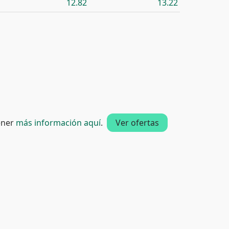
12.82
13.22
tener
más información aquí
.
Ver ofertas