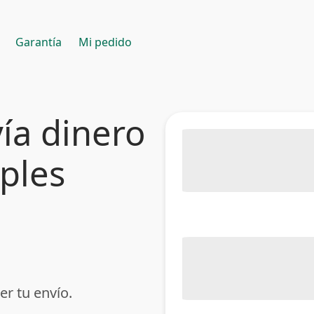
Garantía
Mi pedido
ía dinero
mples
er tu envío.