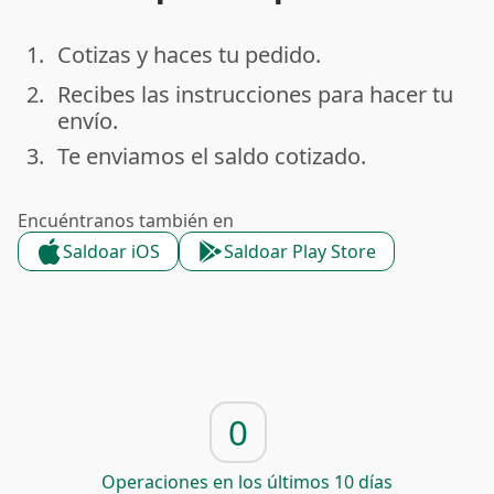
1.
Cotizas y haces tu pedido.
done
2.
Recibes las instrucciones para hacer tu
done
envío.
3.
Te enviamos el saldo cotizado.
done
Encuéntranos también en
Saldoar iOS
Saldoar Play Store
0
Operaciones en los últimos 10 días