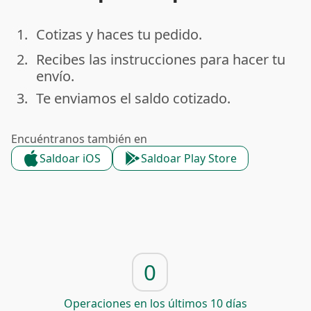
1.
Cotizas y haces tu pedido.
done
2.
Recibes las instrucciones para hacer tu
done
envío.
3.
Te enviamos el saldo cotizado.
done
Encuéntranos también en
Saldoar iOS
Saldoar Play Store
0
Operaciones en los últimos 10 días