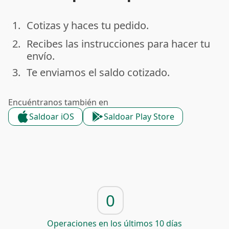
1.
Cotizas y haces tu pedido.
done
2.
Recibes las instrucciones para hacer tu
done
envío.
3.
Te enviamos el saldo cotizado.
done
Encuéntranos también en
Saldoar iOS
Saldoar Play Store
0
Operaciones en los últimos 10 días