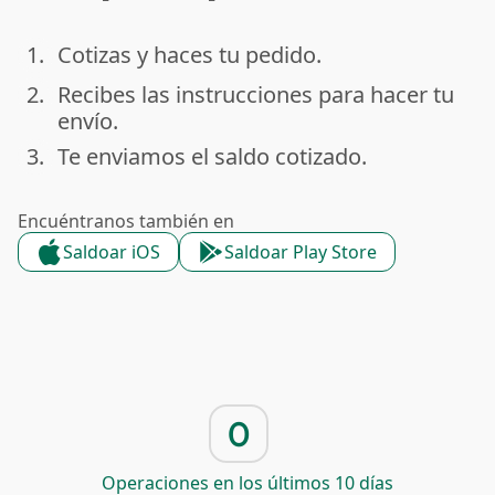
1.
Cotizas y haces tu pedido.
done
2.
Recibes las instrucciones para hacer tu
done
envío.
3.
Te enviamos el saldo cotizado.
done
Encuéntranos también en
Saldoar iOS
Saldoar Play Store
0
Operaciones en los últimos 10 días