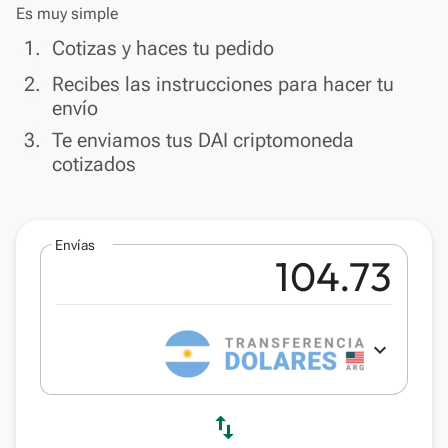
Es muy simple
done
1.
Cotizas y haces tu pedido
done
2.
Recibes las instrucciones para hacer tu
envío
done
3.
Te enviamos tus DAI criptomoneda
cotizados
Envías
expand_more
swap_vert