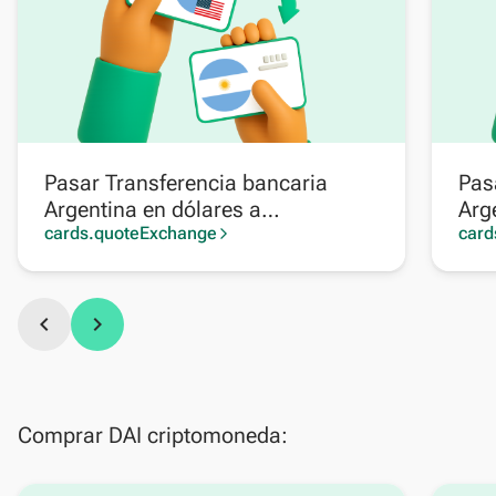
Pasar Transferencia bancaria
Pas
Argentina en dólares a
Arg
Transferencia bancaria Argentina
cards.quoteExchange
Pag
card
arrow_forward_ios
chevron_left
chevron_right
Comprar DAI criptomoneda: