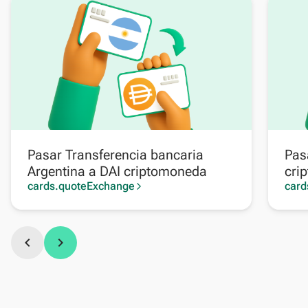
Pasar Transferencia bancaria
Pas
Argentina a DAI criptomoneda
cri
cards.quoteExchange
card
arrow_forward_ios
chevron_left
chevron_right