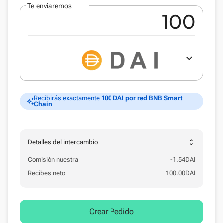
Te enviaremos
expand_more
Recibirás exactamente
100 DAI por red BNB Smart
auto_awesome
Chain
unfold_more
Detalles del intercambio
Comisión nuestra
-
1.54
DAI
Recibes neto
100.00
DAI
Crear Pedido