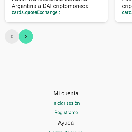
Argentina a DAI criptomoneda
cri
cards.quoteExchange
card
arrow_forward_ios
chevron_left
chevron_right
Mi cuenta
Iniciar sesión
Registrarse
Ayuda