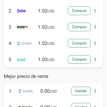
2
1.02
Comprar
more_vert
USD
3
1.02
Comprar
more_vert
USD
4
1.02
Comprar
more_vert
USD
5
1.03
Comprar
more_vert
USD
Mejor precio de venta
1
0.00
Vender
more_vert
USD