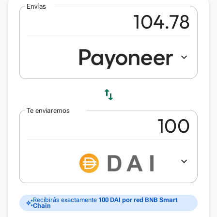
Envías
expand_more
swap_vert
Te enviaremos
expand_more
Recibirás exactamente
100 DAI por red BNB Smart
auto_awesome
Chain