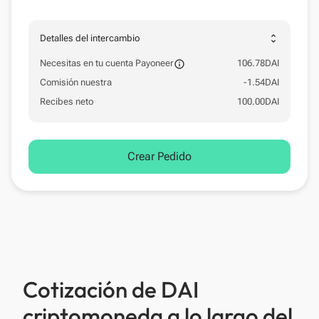
unfold_more
Detalles del intercambio
Necesitas en tu cuenta Payoneer
106.78
DAI
information_out
Comisión nuestra
-
1.54
DAI
Recibes neto
100.00
DAI
Crear Pedido
Cotización de DAI
criptomoneda a lo largo del