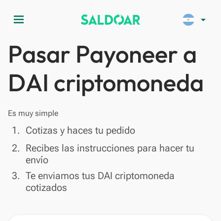
menu
arrow_drop_down
Pasar Payoneer a
DAI criptomoneda
Es muy simple
done
1.
Cotizas y haces tu pedido
done
2.
Recibes las instrucciones para hacer tu
envío
done
3.
Te enviamos tus DAI criptomoneda
cotizados