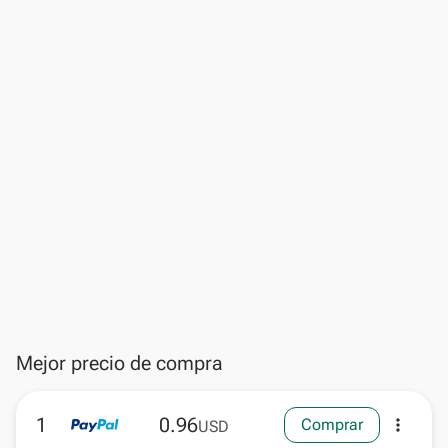
Mejor precio de compra
1
0.96
Comprar
more_vert
USD