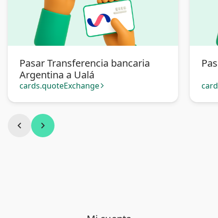
Pasar Transferencia bancaria
Pas
Argentina a Ualá
cards.quoteExchange
car
arrow_forward_ios
chevron_left
chevron_right