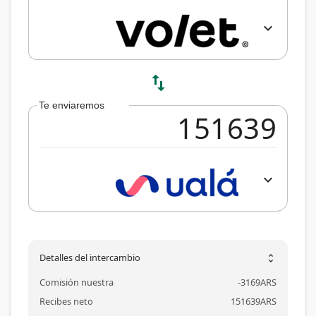
expand_more
swap_vert
Te enviaremos
expand_more
Detalles del intercambio
unfold_more
Comisión nuestra
-
3169
ARS
Recibes neto
151639
ARS