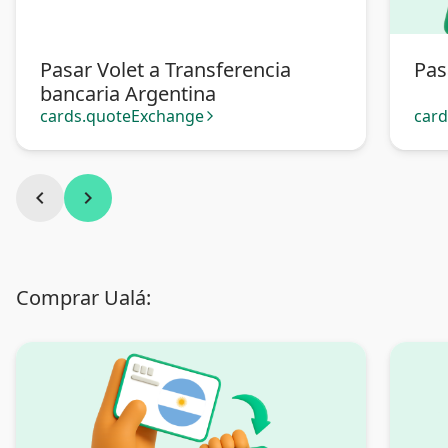
Pasar Volet a Transferencia
Pas
bancaria Argentina
cards.quoteExchange
car
arrow_forward_ios
chevron_left
chevron_right
Comprar Ualá: