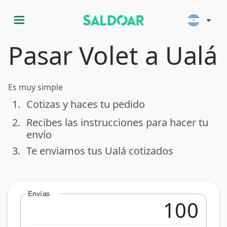
menu
arrow_drop_down
Pasar Volet a Ualá
Es muy simple
1.
Cotizas y haces tu pedido
done
2.
Recibes las instrucciones para hacer tu
done
envío
3.
Te enviamos tus Ualá cotizados
done
Envías