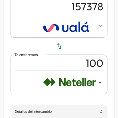
expand_more
swap_vert
Te enviaremos
expand_more
unfold_more
Detalles del intercambio