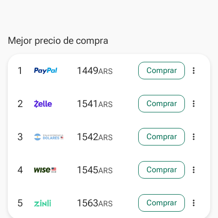
Mejor precio de compra
1
1449
Comprar
more_vert
ARS
2
1541
Comprar
more_vert
ARS
3
1542
Comprar
more_vert
ARS
4
1545
Comprar
more_vert
ARS
5
1563
Comprar
more_vert
ARS