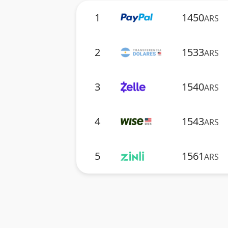
1
1450
ARS
2
1533
ARS
3
1540
ARS
4
1543
ARS
5
1561
ARS