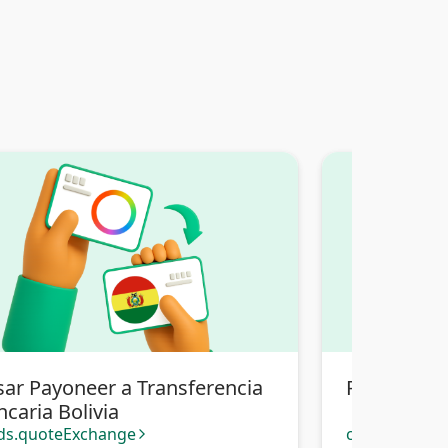
sar Payoneer a Transferencia
Pasar Payon
caria Bolivia
ds.quoteExchange
cards.quote
arrow_forward_ios