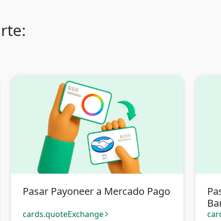
rte:
Pasar Payoneer a Mercado Pago
Pa
Ban
cards.quoteExchange
car
arrow_forward_ios