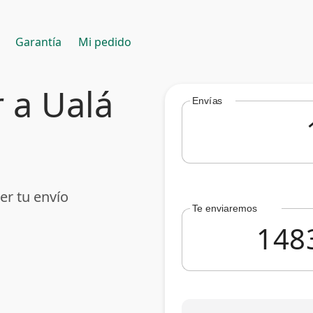
Garantía
Mi pedido
 a Ualá
Envías
er tu envío
Te enviaremos