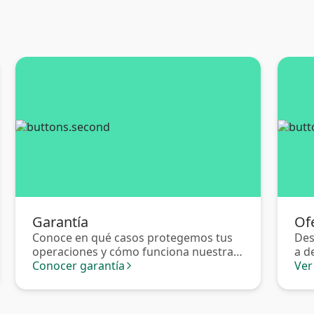
Garantía
Of
Conoce en qué casos protegemos tus
Des
operaciones y cómo funciona nuestra
a d
garantía.
Conocer garantía
ped
Ver
arrow_forward_ios