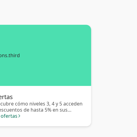
ertas
cubre cómo niveles 3, 4 y 5 acceden
escuentos de hasta 5% en sus
idos en Saldoar.
 ofertas
arrow_forward_ios