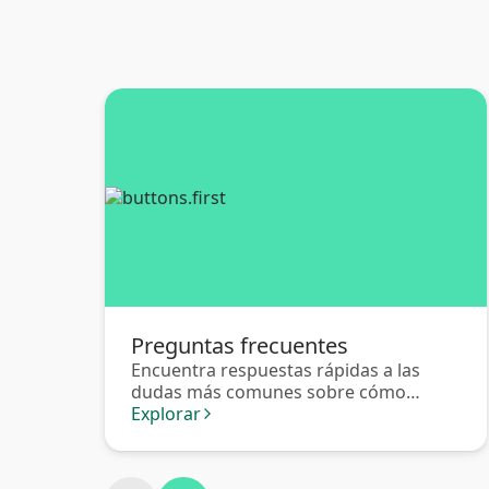
Preguntas frecuentes
Encuentra respuestas rápidas a las
dudas más comunes sobre cómo
operar en Saldoar.
Explorar
arrow_forward_ios