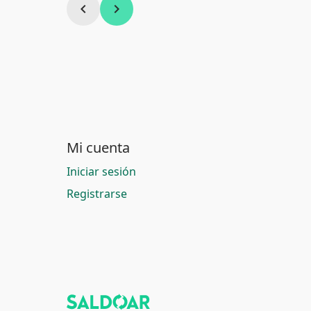
chevron_left
chevron_right
Mi cuenta
Iniciar sesión
Registrarse