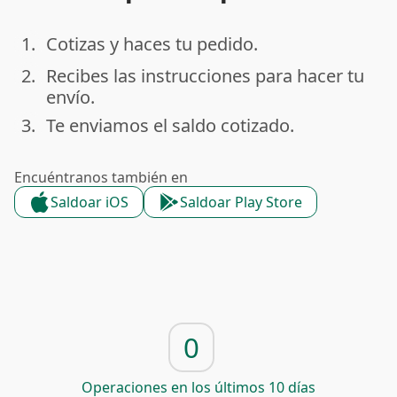
1.
Cotizas y haces tu pedido.
done
2.
Recibes las instrucciones para hacer tu
done
envío.
3.
Te enviamos el saldo cotizado.
done
Encuéntranos también en
Saldoar iOS
Saldoar Play Store
0
Operaciones en los últimos 10 días