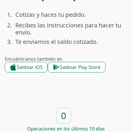
1.
Cotizas y haces tu pedido.
done
2.
Recibes las instrucciones para hacer tu
done
envío.
3.
Te enviamos el saldo cotizado.
done
Encuéntranos también en
Saldoar iOS
Saldoar Play Store
0
Operaciones en los últimos 10 días