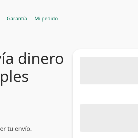
Garantía
Mi pedido
ía dinero
mples
er tu envío.