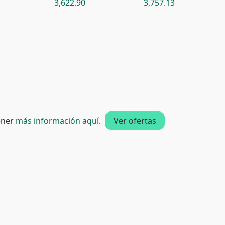
3,622.90
3,757.13
tener
más información aquí
.
Ver ofertas