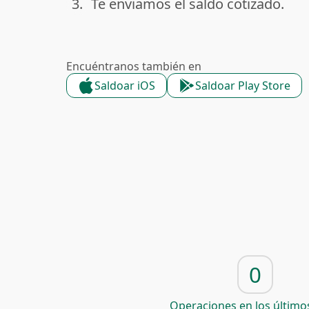
3.
Te enviamos el saldo cotizado.
done
Encuéntranos también en
Saldoar iOS
Saldoar Play Store
0
Operaciones en los últimos