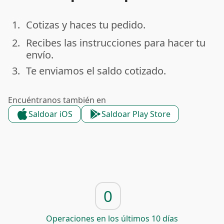
1.
Cotizas y haces tu pedido.
done
2.
Recibes las instrucciones para hacer tu
done
envío.
3.
Te enviamos el saldo cotizado.
done
Encuéntranos también en
Saldoar iOS
Saldoar Play Store
0
Operaciones en los últimos 10 días