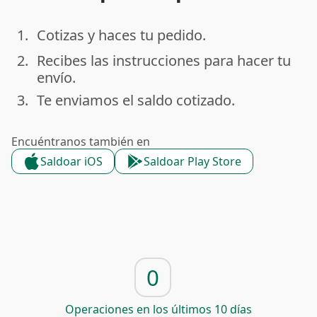
1.
Cotizas y haces tu pedido.
done
2.
Recibes las instrucciones para hacer tu
done
envío.
3.
Te enviamos el saldo cotizado.
done
Encuéntranos también en
Saldoar iOS
Saldoar Play Store
0
Operaciones en los últimos 10 días