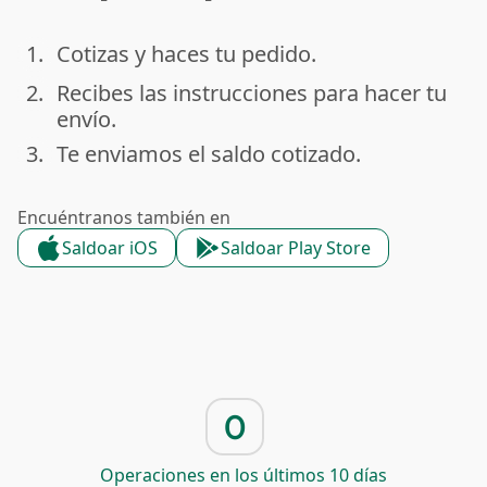
1.
Cotizas y haces tu pedido.
done
2.
Recibes las instrucciones para hacer tu
done
envío.
3.
Te enviamos el saldo cotizado.
done
Encuéntranos también en
Saldoar iOS
Saldoar Play Store
0
Operaciones en los últimos 10 días