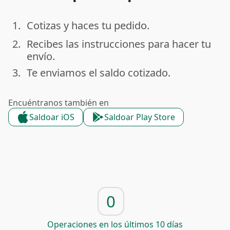
1.
Cotizas y haces tu pedido.
done
2.
Recibes las instrucciones para hacer tu
done
envío.
3.
Te enviamos el saldo cotizado.
done
Encuéntranos también en
Saldoar iOS
Saldoar Play Store
0
Operaciones en los últimos 10 días