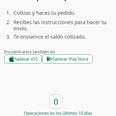
1.
Cotizas y haces tu pedido.
done
2.
Recibes las instrucciones para hacer tu
done
envío.
3.
Te enviamos el saldo cotizado.
done
Encuéntranos también en
Saldoar iOS
Saldoar Play Store
0
Operaciones en los últimos 10 días