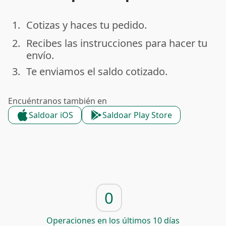
1.
Cotizas y haces tu pedido.
done
2.
Recibes las instrucciones para hacer tu
done
envío.
3.
Te enviamos el saldo cotizado.
done
Encuéntranos también en
Saldoar iOS
Saldoar Play Store
0
Operaciones en los últimos 10 días