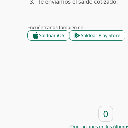
3.
Te enviamos el saldo cotizado.
done
Encuéntranos también en
Saldoar iOS
Saldoar Play Store
0
Operaciones en los últimos