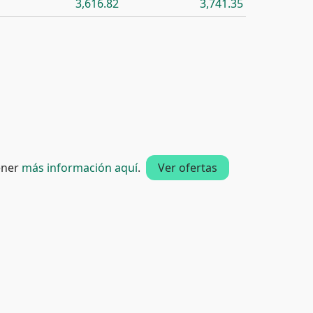
3,616.82
3,741.35
tener
más información aquí
.
Ver ofertas