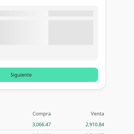
Siguiente
Compra
Venta
3,066.47
2,910.84