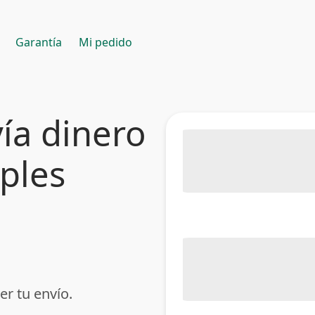
Garantía
Mi pedido
ía dinero
mples
er tu envío.