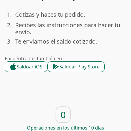
1.
Cotizas y haces tu pedido.
done
2.
Recibes las instrucciones para hacer tu
done
envío.
3.
Te enviamos el saldo cotizado.
done
Encuéntranos también en
Saldoar iOS
Saldoar Play Store
0
Operaciones en los últimos 10 días