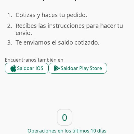
1.
Cotizas y haces tu pedido.
done
2.
Recibes las instrucciones para hacer tu
done
envío.
3.
Te enviamos el saldo cotizado.
done
Encuéntranos también en
Saldoar iOS
Saldoar Play Store
0
Operaciones en los últimos 10 días