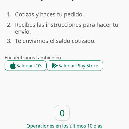
1.
Cotizas y haces tu pedido.
done
2.
Recibes las instrucciones para hacer tu
done
envío.
3.
Te enviamos el saldo cotizado.
done
Encuéntranos también en
Saldoar iOS
Saldoar Play Store
0
Operaciones en los últimos 10 días