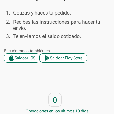
done
1.
Cotizas y haces tu pedido.
done
2.
Recibes las instrucciones para hacer tu
envío.
done
3.
Te enviamos el saldo cotizado.
Encuéntranos también en
Saldoar iOS
Saldoar Play Store
0
Operaciones en los últimos 10 días