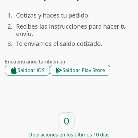
1.
Cotizas y haces tu pedido.
done
2.
Recibes las instrucciones para hacer tu
done
envío.
3.
Te enviamos el saldo cotizado.
done
Encuéntranos también en
Saldoar iOS
Saldoar Play Store
0
Operaciones en los últimos 10 días