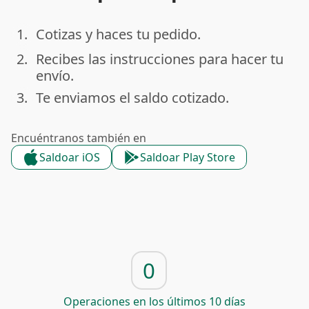
1.
Cotizas y haces tu pedido.
done
2.
Recibes las instrucciones para hacer tu
done
envío.
3.
Te enviamos el saldo cotizado.
done
Encuéntranos también en
Saldoar iOS
Saldoar Play Store
0
Operaciones en los últimos 10 días