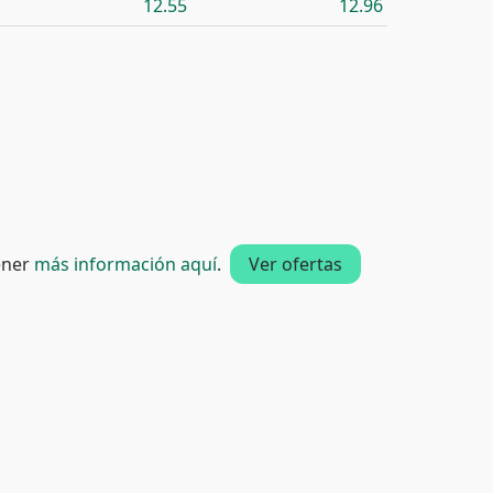
12.55
12.96
tener
más información aquí
.
Ver ofertas