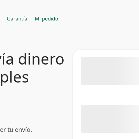
Garantía
Mi pedido
ía dinero
mples
er tu envío.