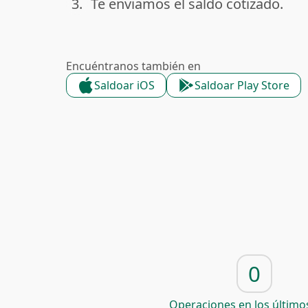
3.
Te enviamos el saldo cotizado.
done
Encuéntranos también en
Saldoar iOS
Saldoar Play Store
0
Operaciones en los últimos