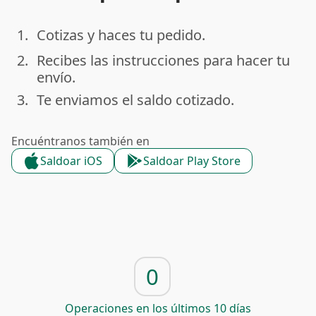
1.
Cotizas y haces tu pedido.
done
2.
Recibes las instrucciones para hacer tu
done
envío.
3.
Te enviamos el saldo cotizado.
done
Encuéntranos también en
Saldoar iOS
Saldoar Play Store
0
Operaciones en los últimos 10 días