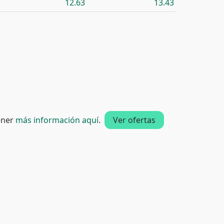
12.63
13.43
tener
más información aquí
.
Ver ofertas