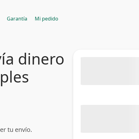
Garantía
Mi pedido
ía dinero
mples
er tu envío.