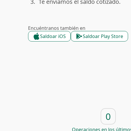
3.
Te enviamos el saldo cotizado.
done
Encuéntranos también en
Saldoar iOS
Saldoar Play Store
0
Operaciones en los últimos