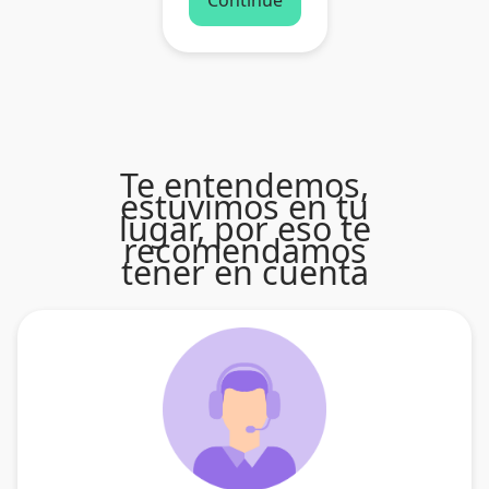
Te entendemos,
estuvimos en tu
lugar, por eso te
recomendamos
tener en cuenta