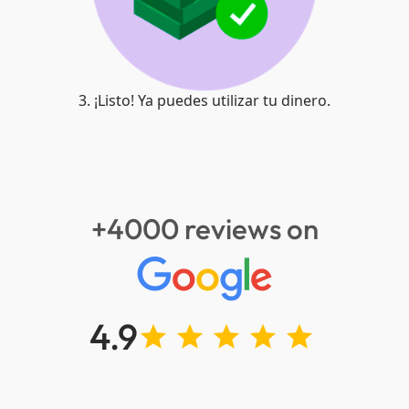
3. ¡Listo! Ya puedes utilizar tu dinero.
+4000 reviews on
4.9
star_24dp
star_24dp
star_24dp
star_24
star_2