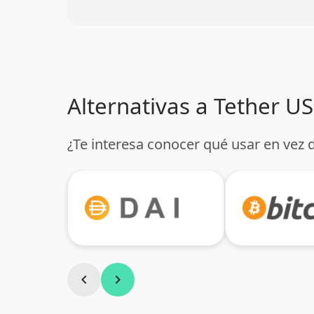
Alternativas a Tether U
¿Te interesa conocer qué usar en vez 
chevron_left
chevron_right