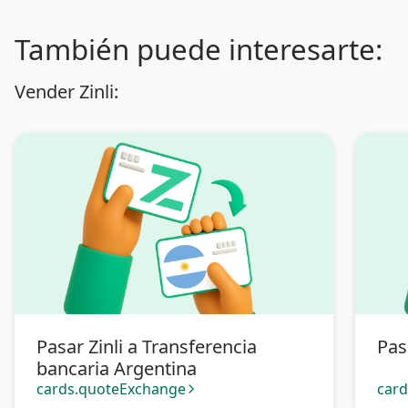
También puede interesarte:
Vender Zinli:
Pasar Zinli a Transferencia
Pas
bancaria Argentina
cards.quoteExchange
car
arrow_forward_ios