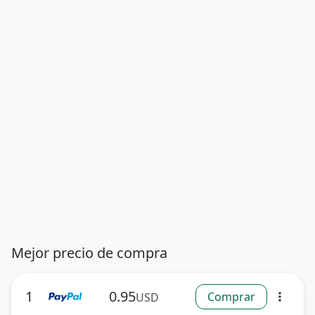
Mejor precio de compra
1
0.95
Comprar
USD
more_vert