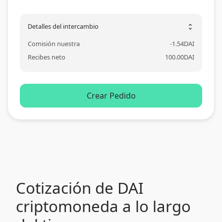
Detalles del intercambio
unfold_more
Comisión nuestra
-
1.54
DAI
Recibes neto
100.00
DAI
Crear Pedido
Cotización de DAI
criptomoneda a lo largo