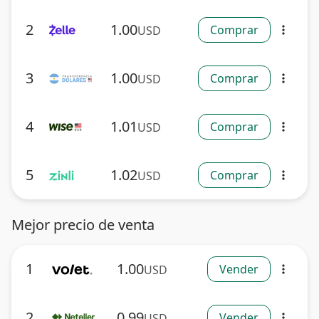
2
1.00
Comprar
USD
more_vert
3
1.00
Comprar
USD
more_vert
4
1.01
Comprar
USD
more_vert
5
1.02
Comprar
USD
more_vert
Mejor precio de venta
1
1.00
Vender
USD
more_vert
2
0.99
Vender
USD
more_vert