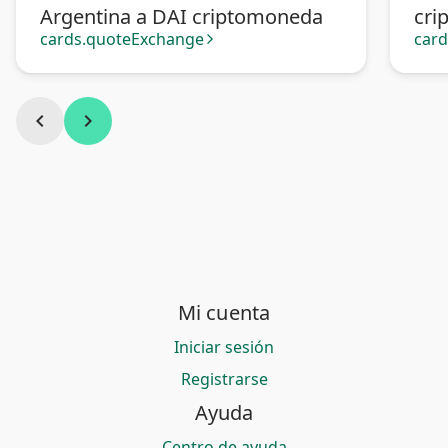
Argentina a DAI criptomoneda
cri
cards.quoteExchange
car
arrow_forward_ios
chevron_left
chevron_right
Mi cuenta
Iniciar sesión
Registrarse
Ayuda
Centro de ayuda