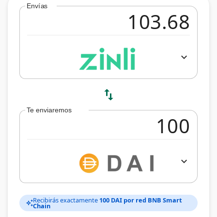
Envías
expand_more
swap_vert
Te enviaremos
expand_more
Recibirás exactamente
100 DAI por red BNB Smart
auto_awesome
Chain