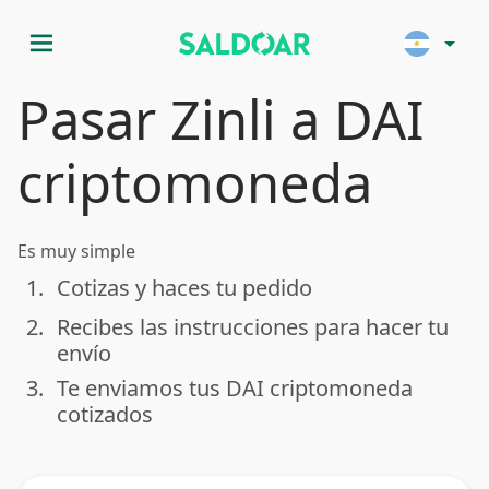
menu
arrow_drop_down
Pasar Zinli a DAI
criptomoneda
Es muy simple
1.
Cotizas y haces tu pedido
done
2.
Recibes las instrucciones para hacer tu
done
envío
3.
Te enviamos tus DAI criptomoneda
done
cotizados