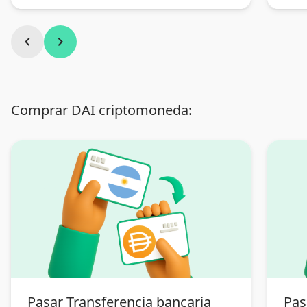
chevron_left
chevron_right
Comprar DAI criptomoneda:
Pasar Transferencia bancaria
Pas