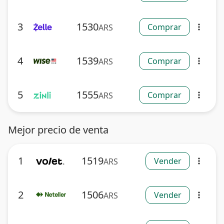
3
1530
Comprar
ARS
more_vert
4
1539
Comprar
ARS
more_vert
5
1555
Comprar
ARS
more_vert
Mejor precio de venta
1
1519
Vender
ARS
more_vert
2
1506
Vender
ARS
more_vert