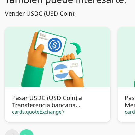
Vender USDC (USD Coin):
Pasar USDC (USD Coin) a
Pas
Transferencia bancaria
Mer
Argentina
cards.quoteExchange
car
arrow_forward_ios