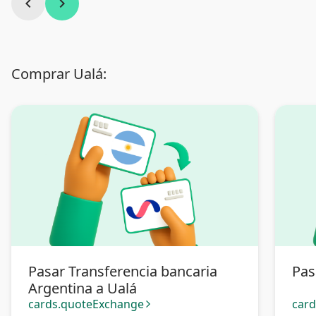
chevron_left
chevron_right
Comprar Ualá:
Pasar Transferencia bancaria
Pas
Argentina a Ualá
cards.quoteExchange
car
arrow_forward_ios