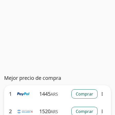
Mejor precio de compra
1
1445
Comprar
ARS
more_vert
2
1520
Comprar
ARS
more_vert