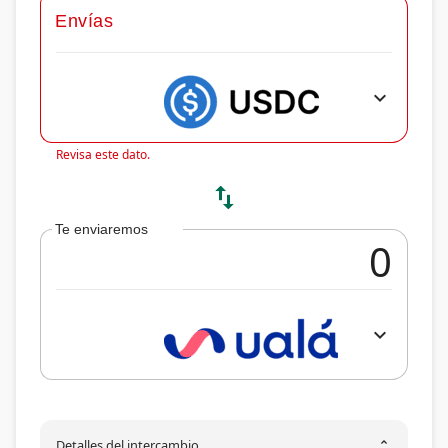
Envías
expand_more
Revisa este dato.
swap_vert
Te enviaremos
expand_more
Detalles del intercambio
unfold_more