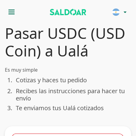
menu
arrow_drop_down
Pasar USDC (USD
Coin) a Ualá
Es muy simple
1.
Cotizas y haces tu pedido
done
2.
Recibes las instrucciones para hacer tu
done
envío
3.
Te enviamos tus Ualá cotizados
done