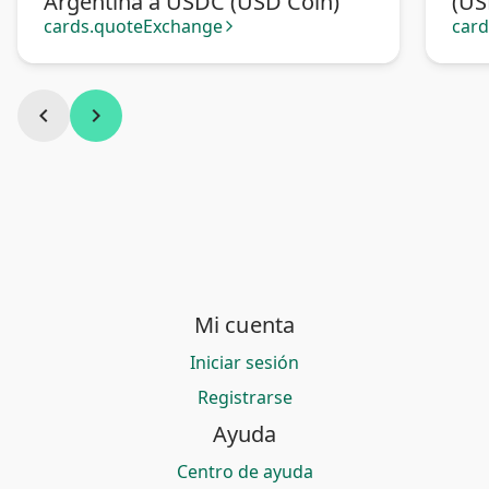
Argentina a USDC (USD Coin)
(US
cards.quoteExchange
car
arrow_forward_ios
chevron_left
chevron_right
Mi cuenta
Iniciar sesión
Registrarse
Ayuda
Centro de ayuda