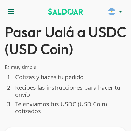
menu
arrow_drop_down
Pasar Ualá a USDC
(USD Coin)
Es muy simple
1.
Cotizas y haces tu pedido
done
2.
Recibes las instrucciones para hacer tu
done
envío
3.
Te enviamos tus USDC (USD Coin)
done
cotizados