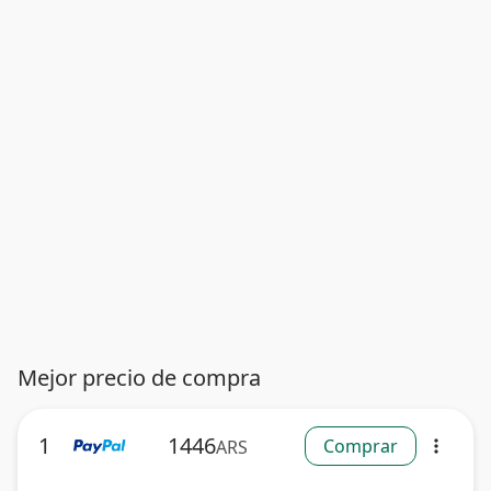
Mejor precio de compra
1
1446
Comprar
ARS
more_vert