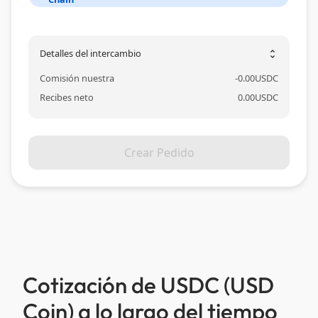
Detalles del intercambio
unfold_more
Comisión nuestra
-
0.00
USDC
Recibes neto
0.00
USDC
Crear Pedido
Cotización de USDC (USD
Coin) a lo largo del tiempo