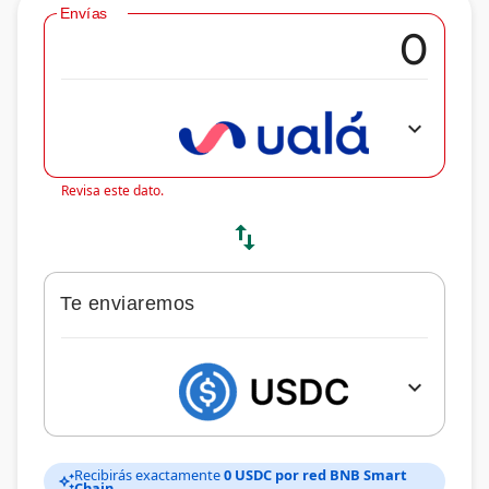
Envías
expand_more
Revisa este dato.
swap_vert
Te enviaremos
expand_more
Recibirás exactamente
0 USDC por red BNB Smart
auto_awesome
Chain