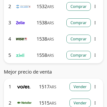
2
1532
Comprar
ARS
more_vert
3
1538
Comprar
ARS
more_vert
4
1538
Comprar
ARS
more_vert
5
1558
Comprar
ARS
more_vert
Mejor precio de venta
1
1517
Vender
ARS
more_vert
2
1515
Vender
ARS
more_vert