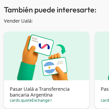
También puede interesarte:
Vender Ualá:
Pasar Ualá a Transferencia
Pas
bancaria Argentina
cards.quoteExchange
car
arrow_forward_ios