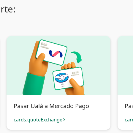
rte:
Pasar Ualá a Mercado Pago
Pas
cards.quoteExchange
car
arrow_forward_ios