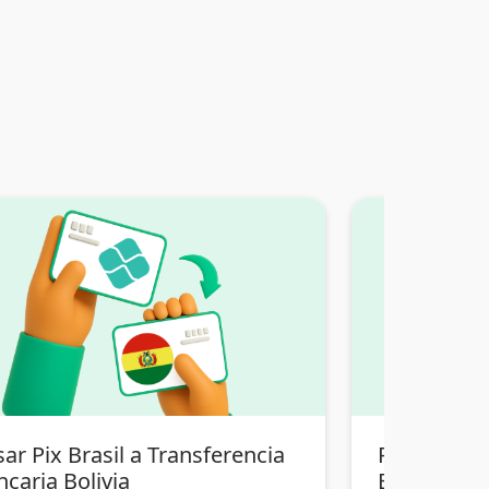
ar Pix Brasil a Transferencia
Pasar Bitco
caria Bolivia
Bancaria Bo