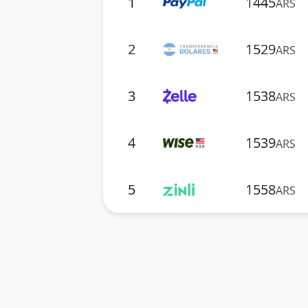
1
1445
ARS
2
1529
ARS
3
1538
ARS
4
1539
ARS
5
1558
ARS