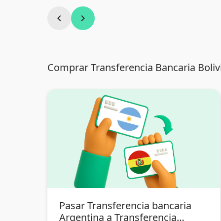
chevron_left
chevron_right
Comprar Transferencia Bancaria Bolivi
Pasar Transferencia bancaria
Argentina a Transferencia