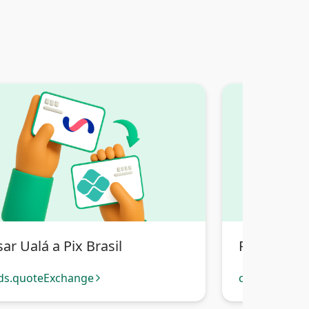
ar Ualá a Pix Brasil
Pasar Ualá 
ds.quoteExchange
cards.quote
arrow_forward_ios