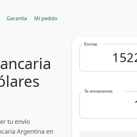
Garantía
Mi pedido
Envías
bancaria
ólares
Te enviaremos
er tu envío
ncaria Argentina en