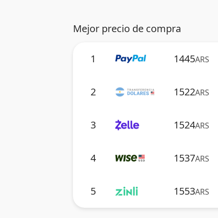
Mejor precio de compra
1
1445
ARS
2
1522
ARS
3
1524
ARS
4
1537
ARS
5
1553
ARS