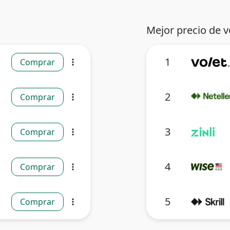
Mejor precio de v
1
Comprar
more_vert
2
Comprar
more_vert
3
Comprar
more_vert
4
Comprar
more_vert
5
Comprar
more_vert