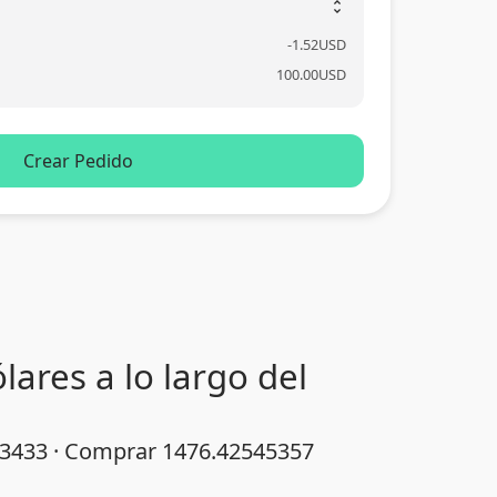
unfold_more
-
1.52
USD
100.00
USD
Crear Pedido
ares a lo largo del
853433 · Comprar 1476.42545357